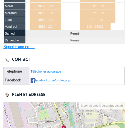
Mardi
8h30 - 12h
14h - 18h
Mercredi
8h30 - 12h
14h - 18h
Jeudi
8h30 - 12h
14h - 18h
Vendredi
8h30 - 12h
14h - 17h30
Samedi
Fermé
Dimanche
Fermé
Signaler une erreur
Contact
Téléphone
Téléphoner au garage
Facebook
facebook.com/profile.php
Plan et adresse
© contributeurs OpenStreetMap