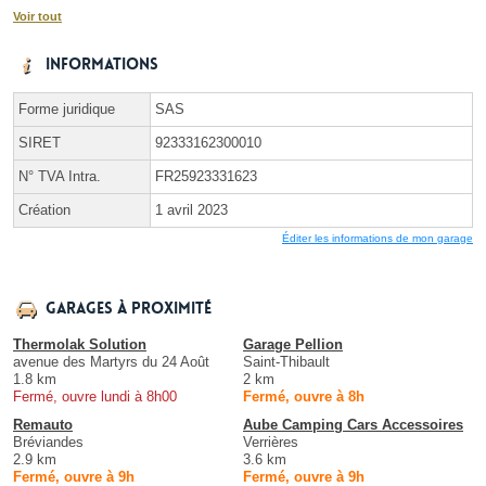
Voir tout
Informations
Forme juridique
SAS
SIRET
92333162300010
N° TVA Intra.
FR25923331623
Création
1 avril 2023
Éditer les informations de mon garage
Garages à proximité
Thermolak Solution
Garage Pellion
avenue des Martyrs du 24 Août
Saint-Thibault
1.8 km
2 km
Fermé, ouvre lundi à 8h00
Fermé, ouvre à 8h
Remauto
Aube Camping Cars Accessoires
Bréviandes
Verrières
2.9 km
3.6 km
Fermé, ouvre à 9h
Fermé, ouvre à 9h