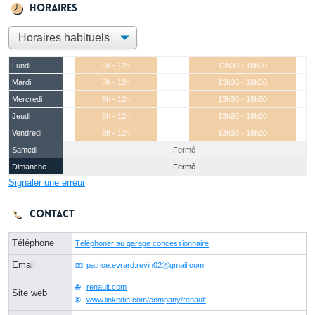
Horaires
Lundi
8h - 12h
13h30 - 18h30
Mardi
8h - 12h
13h30 - 18h30
Mercredi
8h - 12h
13h30 - 18h30
Jeudi
8h - 12h
13h30 - 18h30
Vendredi
8h - 12h
13h30 - 18h30
Samedi
Fermé
Dimanche
Fermé
Signaler une erreur
Contact
Téléphone
Téléphoner au garage concessionnaire
Email
patrice.evrard.revin02ⓐgmail.com
renault.com
Site web
www.linkedin.com/company/renault