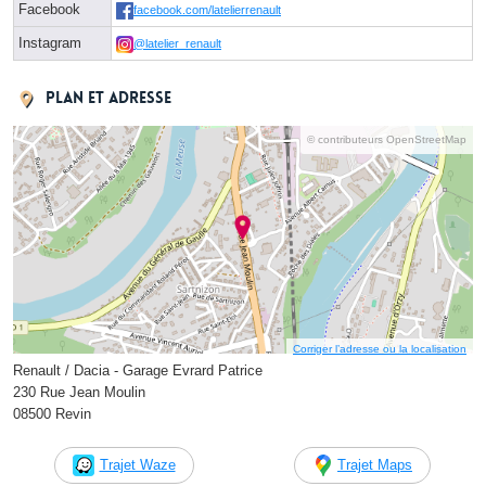
Facebook
facebook.com/latelierrenault
Instagram
@latelier_renault
Plan et adresse
© contributeurs OpenStreetMap
Corriger l’adresse ou la localisation
Renault / Dacia - Garage Evrard Patrice
230 Rue Jean Moulin
08500 Revin
Trajet Waze
Trajet Maps