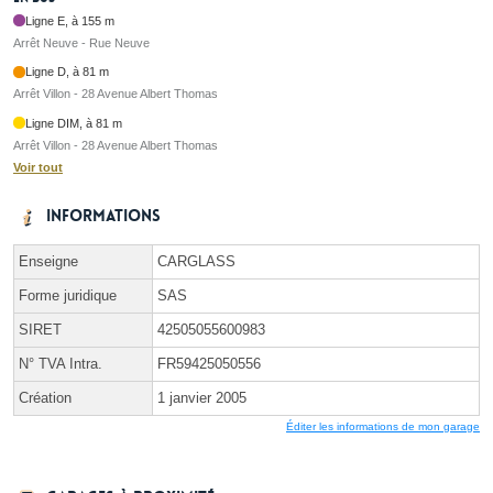
Ligne E, à 155 m
Arrêt Neuve - Rue Neuve
Ligne D, à 81 m
Arrêt Villon - 28 Avenue Albert Thomas
Ligne DIM, à 81 m
Arrêt Villon - 28 Avenue Albert Thomas
Voir tout
Informations
Enseigne
CARGLASS
Forme juridique
SAS
SIRET
42505055600983
N° TVA Intra.
FR59425050556
Création
1 janvier 2005
Éditer les informations de mon garage