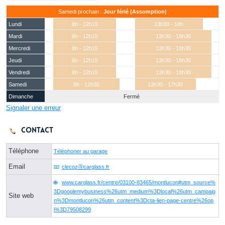
Samedi prochain :
Jour férié (Assomption)
Lundi
8h - 12h15
13h30 - 18h
Mardi
8h - 12h15
13h30 - 18h30
Mercredi
8h - 12h15
13h30 - 18h30
Jeudi
8h - 12h15
13h30 - 18h30
Vendredi
8h - 12h15
13h30 - 18h30
Samedi
8h - 12h30
13h30 - 17h30
Dimanche
Fermé
Signaler une erreur
Contact
Téléphone
Téléphoner au garage
Email
clecozⓐcarglass.fr
www.carglass.fr/centre/03100-83465/montlucon#utm_source%
3Dgooglemybusiness%26utm_medium%3Dlocal%26utm_campaig
Site web
n%3Dmontlucon%26utm_content%3Dcta-lien-page-centre%26op
i%3D79508299