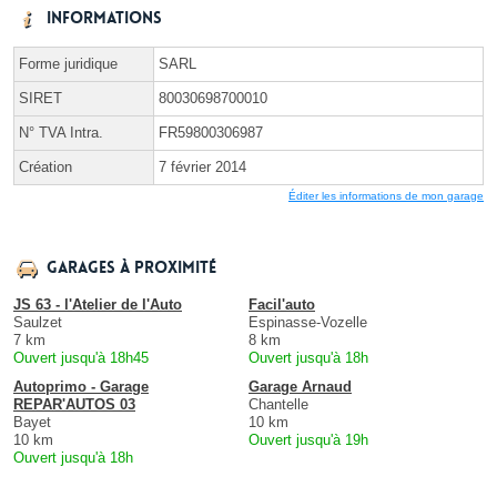
Informations
Forme juridique
SARL
SIRET
80030698700010
N° TVA Intra.
FR59800306987
Création
7 février 2014
Éditer les informations de mon garage
Garages à proximité
JS 63 - l'Atelier de l'Auto
Facil'auto
Saulzet
Espinasse-Vozelle
7 km
8 km
Ouvert jusqu'à 18h45
Ouvert jusqu'à 18h
Autoprimo - Garage
Garage Arnaud
REPAR'AUTOS 03
Chantelle
Bayet
10 km
10 km
Ouvert jusqu'à 19h
Ouvert jusqu'à 18h