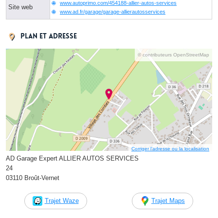
www.autoprimo.com/454188-allier-autos-services
Site web
www.ad.fr/garage/garage-allierautosservices
Plan et adresse
© contributeurs OpenStreetMap
Corriger l’adresse ou la localisation
AD Garage Expert ALLIER AUTOS SERVICES
24
03110 Broût-Vernet
Trajet Waze
Trajet Maps