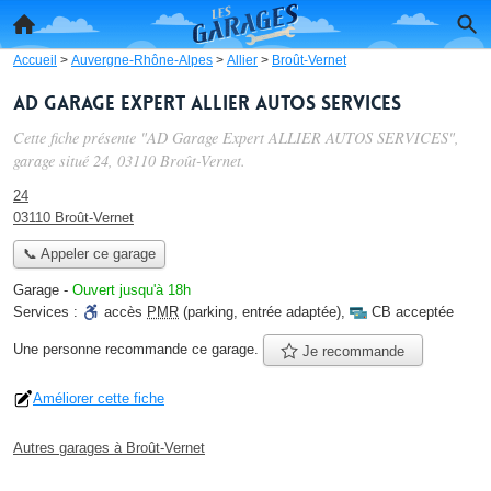
Accueil
>
Auvergne-Rhône-Alpes
>
Allier
>
Broût-Vernet
AD Garage Expert ALLIER AUTOS SERVICES
Cette fiche présente "AD Garage Expert ALLIER AUTOS SERVICES",
garage situé
24
, 03110 Broût-Vernet.
24
03110 Broût-Vernet
📞 Appeler ce garage
Garage
-
Ouvert jusqu'à 18h
Services :
accès
PMR
(parking, entrée adaptée)
,
CB acceptée
Une personne
recommande
ce garage.
Je recommande
Améliorer cette fiche
Autres garages à Broût-Vernet