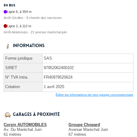
En bus
Ligne 6, à 354 m
Arrêt Girolles - 9 chemin des narcisses
Ligne 2, à 112 m
Arrêt Ainterexpo - 21 avenue maréchal juin
Informations
Forme juridique
SAS
SIRET
97952062400102
N° TVA Intra.
FR40979520624
Création
1 avril 2025
Éditer les informations de mon garage concessionnaire
Garages à proximité
Corsin AUTOMOBILES
Groupe Chopard
Av. Du Maréchal Juin
Avenue Marechal Juin
61 mètres
67 mètres